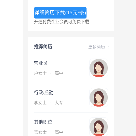
详细简历下载(15元/条)
开通付费企业会员可免费下载
推荐简历
更多简历
营业员
户女士
·
高中
行政/后勤
李女士
·
大专
其他职位
官女士
·
高中