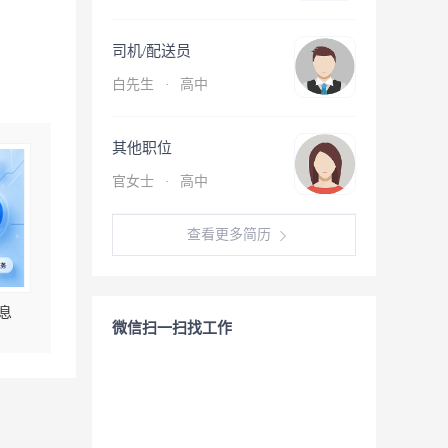
司机/配送员
白先生
·
高中
其他职位
官女士
·
高中
查看更多简历
息
微信扫一扫找工作