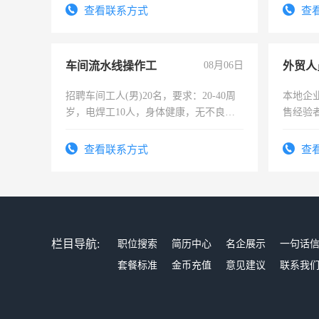
试用期1-3个月，转正后交纳五险，
查看联系方式
查
车间流水线操作工
08月06日
外贸人
招聘车间工人(男)20名，要求：20-40周
本地企
岁，电焊工10人，身体健康，无不良嗜
售经验
好。薪资：4500-7000元，标准八人间住
宿，免费发放劳保用品，两班倒，每月
查看联系方式
查
25号准时发放工资，工作时间10小时
栏目导航:
职位搜索
简历中心
名企展示
一句话
套餐标准
金币充值
意见建议
联系我