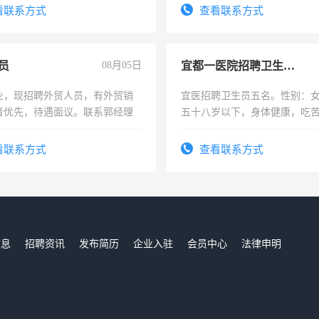
看联系方式
查看联系方式
员
08月05日
宜都一医院招聘卫生员五名
业，现招聘外贸人员，有外贸销
宜医招聘卫生员五名。性别：女 年龄
者优先，待遇面议。联系郭经理
五十八岁以下，身体健康，吃
看联系方式
查看联系方式
信息
招聘资讯
发布简历
企业入驻
会员中心
法律申明
们