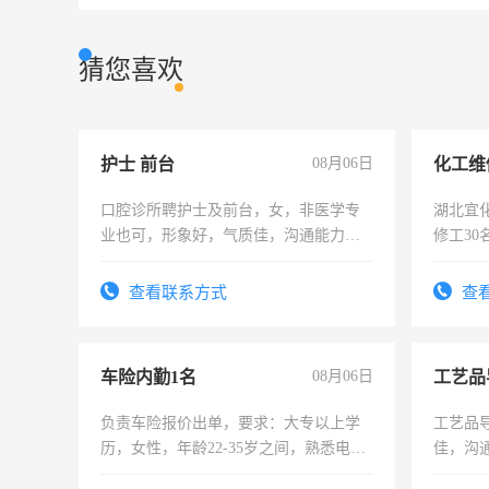
猜您喜欢
护士 前台
08月06日
化工维
口腔诊所聘护士及前台，女，非医学专
湖北宜
业也可，形象好，气质佳，沟通能力
修工30
强。面试，周日休息。
期结束综合
查看联系方式
查
车险内勤1名
08月06日
工艺品
负责车险报价出单，要求：大专以上学
工艺品导
历，女性，年龄22-35岁之间，熟悉电脑
佳，沟
操作，工作态度认真，具有团队精神，
上进心