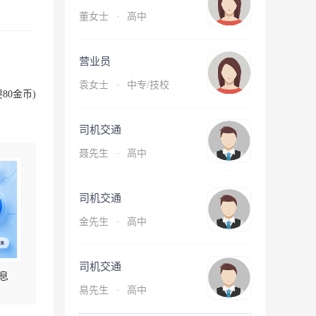
董女士
·
高中
营业员
袁女士
·
中专/技校
80金币)
司机交通
聂先生
·
高中
司机交通
金先生
·
高中
司机交通
息
易先生
·
高中