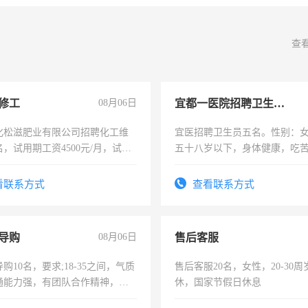
查
修工
08月06日
宜都一医院招聘卫生员五名
化松滋肥业有限公司招聘化工维
宜医招聘卫生员五名。性别：女 年龄
名，试用期工资4500元/月，试用
五十八岁以下，身体健康，吃
收5500-6500元/月
看联系方式
查看联系方式
导购
08月06日
售后客服
购10名，要求;18-35之间，气质
售后客服20名，女性，20-30
通能力强，有团队合作精神，有
休，国家节假日休息
，有工作经验者优先！