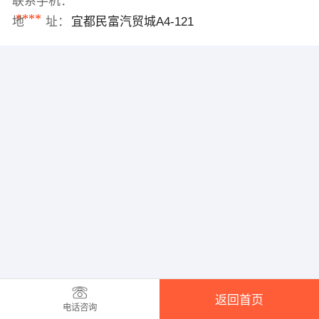
联系手机：
****
地 址：
宜都民富汽贸城A4-121
返回首页
电话咨询