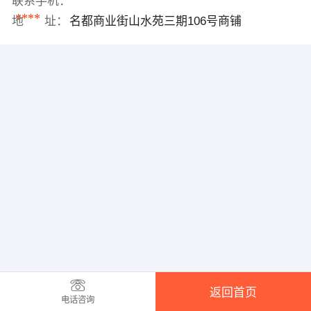
联系手机：
****
地 址：
名都商业街山水苑三期106号商铺
返回首页
电话咨询